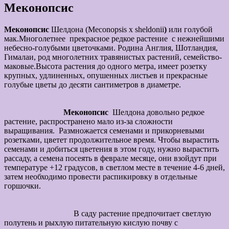
Меконопсис
Меконопсис
Шелдона (Meconopsis x sheldonii
)
или голубой
мак.Многолетнее прекрасное редкое растение с нежнейшими
небесно-голубыми цветочками. Родина Англия, Шотландия,
Гималаи, род многолетних травянистых растений, семейство-
маковые.Высота растения до одного метра, имеет розетку
крупных, удлиненных, опушенных листьев и прекрасные
голубые цветы до десяти сантиметров в диаметре.
Меконопсис
Шелдона довольно редкое
растение, распространено мало из-за сложности
выращивания. Размножается семенами и прикорневыми
розетками, цветет продолжительное время. Чтобы вырастить
семенами и добиться цветения в этом году, нужно вырастить
рассаду, а семена посеять в феврале месяце, они взойдут при
температуре +12 градусов, в светлом месте в течение 4-6 дней,
затем необходимо провести распикировку в отдельные
горшочки.
В саду растение предпочитает светлую
полутень и рыхлую питательную кислую почву с