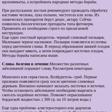
ядохимикаты, а испробовать народные методы борьбы.
При распускании листьев рекомендуют проводить обработку
настоями чеснока, лука полыни, чистотела или золы. Из
химических препаратов берут децис, актару. Сейчас
появились биологические препараты типа фитоверм.
Применять их необходимо строго по прилагаемой
инструкции.
Еще один злостный вредитель- черный сливовый пильщик.
Маленькое черное насекомое. Пильщик появляется из почвы
перед цветением сливы. В период образования завязей плодов
они выедают мякоть, а затем повреждают косточки плодов.
Методы борьбы написаны выше.
Слива- болезни и лечение
.Множество различных
заболеваний поражает сливу. Рассмотрим некоторые.
Монилиоз или серая гниль. Возбудитель- гриб. Первые
признаки появляются сразу после цветение сливовых
деревьев. Внезапно начинают засыхать листочки и веточки.
Чтобы остановить заболевание необходимо вырезать и
сжигать подобные веточки. Поможет опрыскивание
бордоской жидкостью. ( 300 гр. на 10 литров воды.)
Еще одна проблема- клястероспориоз или дырчатая