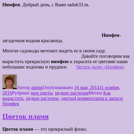
Нимфея
. Добрый день, с Вами sadok33.ru.
Нимфея-
загадочная водная красавица.
Многие садоводы мечтают видеть ее в своем саду.
Давайте поговорим
как
вырастить прекрасную
нимфею
и украсить ее цветами наши
небольшие водоемы и прудики.
Читать далее
«Нимфея»
Автор
admin
Опубликовано
16 мая, 2014
11 ноября,
2016
Рубрики
мои цветы
,
редкие растения
Метки
Как
вырастить
,
редкое растение
,
цветы
4 комментария
к записи
Нимфея
Цветок пламя
Цветок пламя
— это прекрасный флокс.