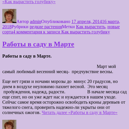
«Как вырастить голубику»
Автор
admin
Опубликовано
17 апреля, 2014
16 марта,
2018
Рубрики
редкие растения
Метки
Как вырастить
,
новые
сорта
4 комментария
к записи Как вырастить голубику
Работы в саду в Марте
Работы в саду в Марте.
Март мой
самый любимый весенний месяц- предчувствие весны.
Еще нет грязи и ночами морозы до минус 20 градусов, но
днем в воздухе неуловимо пахнет весной. Это месяц
пробуждения, надежд, радости. В начале месяца сад
еще спит, но он уже ждет нас и нуждается в нашем уходе.
Сейчас самое время осторожно освободить кроны деревьев от
тяжелого снега, проверить надежно-ли укрыты они от
солнечных ожогов.
Читать далее
«Работы в саду в Марте»