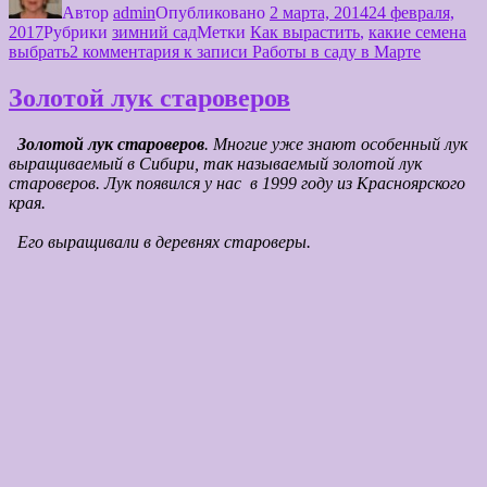
Автор
admin
Опубликовано
2 марта, 2014
24 февраля,
2017
Рубрики
зимний сад
Метки
Как вырастить
,
какие семена
выбрать
2 комментария
к записи Работы в саду в Марте
Золотой лук староверов
Золотой лук староверов
. Многие уже знают особенный лук
выращиваемый в Сибири, так называемый золотой лук
староверов. Лук появился у нас в 1999 году из Красноярского
края.
Его выращивали в деревнях староверы.