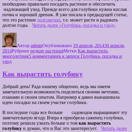
необходимо правильно посадить растение и обеспечить
надлежащий уход. Прежде всего для голубики нужна кислая
почва и хороший дренаж. Я уже писала в предыдущей статье,
что это растение
долговечно
, т.е. может расти и радовать
долгие годы.
Читать далее
«Голубика- посадка и уход»
Автор
admin
Опубликовано
19 апреля, 2014
30 апреля,
2014
Рубрики
редкие растения
Метки
Как вырастить
,
многолетник
5 комментариев
к записи Голубика- посадка и
уход
Как вырастить голубику
Добрый день! Рада нашему общению, ведь мы имеем
замечательную возможность поделиться своими мечтами,
планами и своим опытом. Например я давно вынашивала
идею посадки на своем участке голубики.
В последние годы все больше
садоводов выращивают эту
замечательную ягоду. Вчера я приобрела саженец голубики,
поэтому решила узнать больше о том
как вырастить
голубику
и думаю, что и Вас это заинтересует.
Читать далее