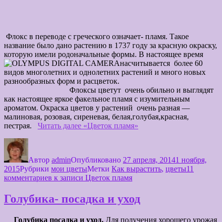
Флокс в переводе с греческого означает- пламя. Такое
название было дано растению в 1737 году за красную окраску,
которую имели родоначальные формы. В настоящее время
насчитывается более 60
видов многолетних и однолетних растений и много новых
разнообразных форм и расцветок.
Флоксы цветут очень обильно и выглядят
как настоящее яркое факельное пламя с изумительным
ароматом. Окраска цветов у растений очень разная —
малиновая, розовая, сиреневая, белая,голубая,красная,
пестрая.
Читать далее
«Цветок пламя»
Автор
admin
Опубликовано
27 апреля, 2014
1 ноября,
2015
Рубрики
мои цветы
Метки
Как вырастить
,
цветы
11
комментариев
к записи Цветок пламя
Голубика- посадка и уход
Голубика посадка и уход.
Для получения хорошего урожая