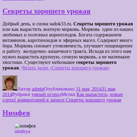
Секреты хорошего урожая
Добрый день, и снова sadok33.ru.
Секреты хорошего урожая
или как вырастить знатную морковь. Морковь один из наших
любимых и полезных корнеплодов. Богата содержанием
витаминов, каротиноидов и эфирных масел. Содержит много
бора. Морковь снижает утомляемость, улучшает пищеварение
и работу желудочно- кишечного тракта. Исходя из этого нам
нужно вырастить крупную, сочную морковь, а не маленькие
хвостики. Существуют небольшие
секреты хорошего
урожая
.
Читать далее
«Секреты хорошего урожая»
Автор
admin
Опубликовано
31 мая, 2014
31 мая,
2014
Рубрики
умный огород
Метки
Как вырастить
,
новые
сорта
1 комментарий
к записи Секреты хорошего урожая
Нимфея
nimfeya