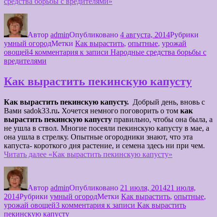
средства борьбы с вредителями»
Автор
admin
Опубликовано
4 августа, 2014
Рубрики
умный огород
Метки
Как вырастить
,
опытные
,
урожай
овощей
4 комментария
к записи Народные средства борьбы с
вредителями
Как вырастить пекинскую капусту
Как вырастить пекинскую капусту.
Добрый день, вновь с
Вами sadok33.ru
.
Хочется немного поговорить о том
как
вырастить пекинскую капусту
правильно, чтобы она была, а
не ушла в ствол. Многие посеяли пекинскую капусту в мае, а
она ушла в стрелку. Опытные огородники знают, что эта
капуста- короткого дня растение, и семена здесь ни при чем.
Читать далее
«Как вырастить пекинскую капусту»
Автор
admin
Опубликовано
21 июля, 2014
21 июля,
2014
Рубрики
умный огород
Метки
Как вырастить
,
опытные
,
урожай овощей
3 комментария
к записи Как вырастить
пекинскую капусту