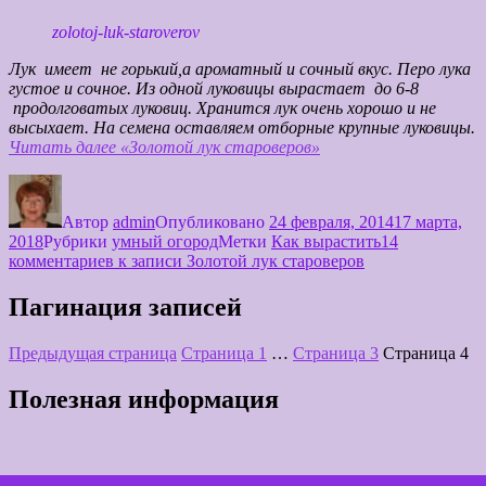
zolotoj-luk-staroverov
Лук имеет не горький,а ароматный и сочный вкус. Перо лука
густое и сочное. Из одной луковицы вырастает до 6-8
продолговатых луковиц. Хранится лук очень хорошо и не
высыхает. На семена оставляем отборные крупные луковицы.
Читать далее
«Золотой лук староверов»
Автор
admin
Опубликовано
24 февраля, 2014
17 марта,
2018
Рубрики
умный огород
Метки
Как вырастить
14
комментариев
к записи Золотой лук староверов
Пагинация записей
Предыдущая страница
Страница
1
…
Страница
3
Страница
4
Полезная информация