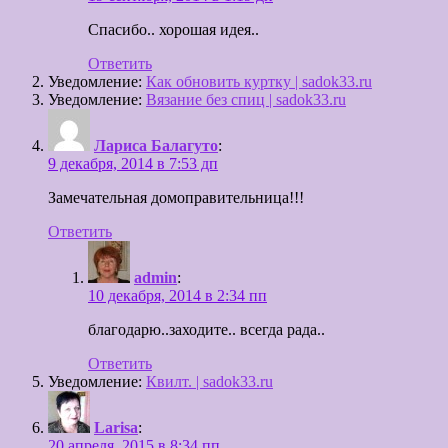
Спасибо.. хорошая идея..
Ответить
Уведомление:
Как обновить куртку | sadok33.ru
Уведомление:
Вязание без спиц | sadok33.ru
Лариса Балагуто
:
9 декабря, 2014 в 7:53 дп
Замечательная домоправительница!!!
Ответить
admin
:
10 декабря, 2014 в 2:34 пп
благодарю..заходите.. всегда рада..
Ответить
Уведомление:
Квилт. | sadok33.ru
Larisa
:
20 апреля, 2015 в 8:34 пп