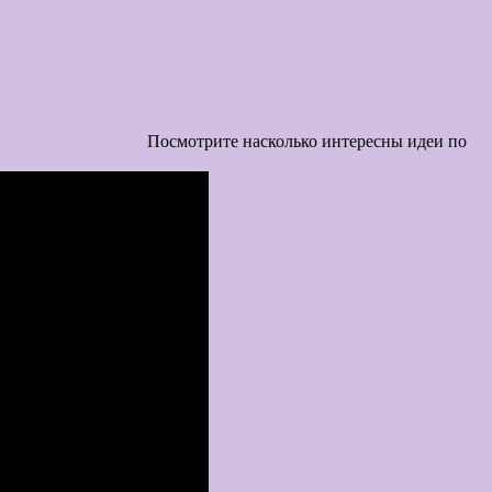
олько интересны идеи по
и корзину и новый коврик в прихожую.