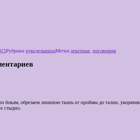
015
Рубрики
рукодельница
Метки
опытные
,
поговорим
ментариев
по бокам, обрезаем лишнюю ткань от проймы до талии, укорачива
не стыдно.