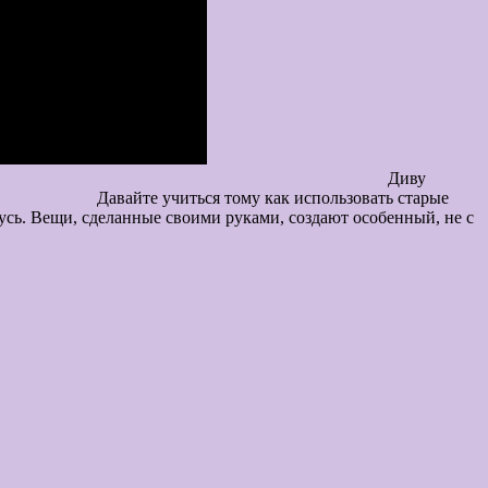
ву
е учиться тому как использовать старые
шусь. Вещи, сделанные своими руками, создают особенный, не с
ый уют.