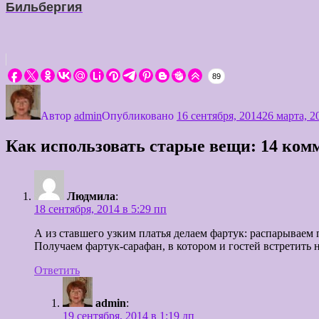
Бильбергия
89
Автор
admin
Опубликовано
16 сентября, 2014
26 марта, 2
Как использовать старые вещи: 14 ком
Людмила
:
18 сентября, 2014 в 5:29 пп
А из ставшего узким платья делаем фартук: распарываем 
Получаем фартук-сарафан, в котором и гостей встретить 
Ответить
admin
:
19 сентября, 2014 в 1:19 дп