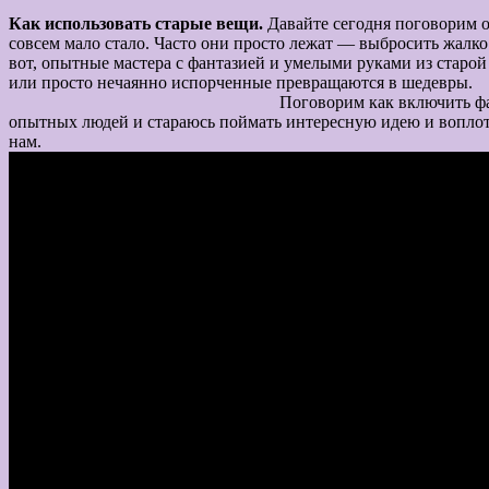
Как использовать
старые вещи.
Давайте сегодня поговорим о
совсем мало стало. Часто они просто лежат — выбросить жалко
вот, опытные мастера с фантазией и умелыми руками из старой
или просто нечаянно испорченные превращаются в шедевры.
Поговорим как включить фантазию и использовать 
опытных людей и стараюсь поймать интересную идею и воплотит
на