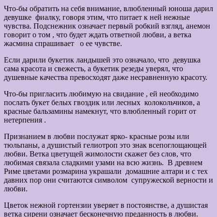
Что-бы обратить на себя внимание, влюбленный юноша дарил
девушке фиалку, говоря этим, что питает к ней нежные
чувства. Подснежник означает первый робкий взгляд, анемон
говорит о том , что будет ждать ответной любви, а ветка
жасмина спрашивает о ее чувстве.
Если дарили букетик ландышей это означало, что девушка
сама красота и свежесть, а букетик резеды уверял, что
душевные качества превосходят даже несравненную красоту.
Что-бы пригласить любимую на свидание , ей необходимо
послать букет белых гвоздик или лесных колокольчиков, а
красные бальзамины намекнут, что влюбленный горит от
нетерпения .
Признанием в любви послужат ярко- красные розы или
тюльпаны, а душистый гелиотроп это знак всепоглощающей
любви. Ветка цветущей жимолости скажет без слов, что
любимая связала сладкими узами на всю жизнь. В древнем
Риме цветами розмарина украшали домашние алтари и с тех
давних пор они считаются символом супружеской верности и
любви.
Цветок нежной гортензии уверяет в постоянстве, а душистая
ветка сирени означает бесконечную преданность в любви.