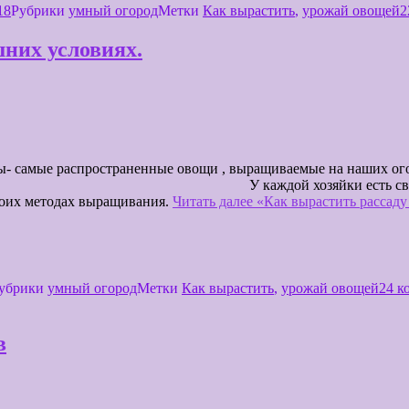
18
Рубрики
умный огород
Метки
Как вырастить
,
урожай овощей
2
шних условиях.
выращиваемые на наших огородах.Выращиваю
урожай. У каждой хозяйки есть свой метод выр
своих методах выращивания.
Читать далее
«Как вырастить рассаду
убрики
умный огород
Метки
Как вырастить
,
урожай овощей
24 к
в