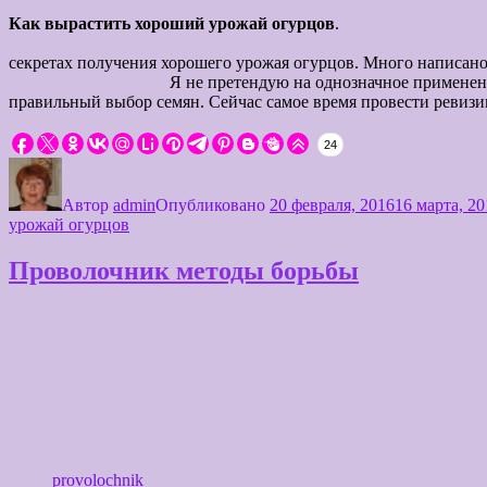
Как вырастить хороший урожай огурцов
Совсем скоро наступит
секретах получения хороше
Я не претендую на однозначное применение моих мето
правильный выбор семян. Сейчас самое время провести ревиз
24
Автор
admin
Опубликовано
20 февраля, 2016
16 марта, 20
урожай огурцов
Проволочник методы борьбы
provolochnik