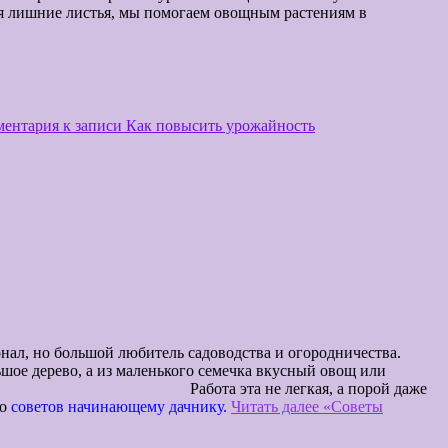
яя лишние листья, мы помогаем овощным растениям в
ментария
к записи Как повысить урожайность
.
ель садоводства и огородничества.
шое дерево, а из маленького семечка вкусный овощ или
гкая, а порой даже
о
советов начинающему дачнику.
Читать далее
«Советы