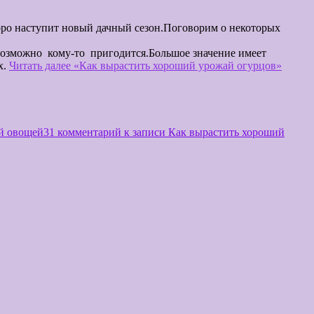
.
оговорим о некоторых
писано статей на эту тему.
но кому-то пригодится.Большое значение имеет
х.
Читать далее
«Как вырастить хороший урожай огурцов»
й овощей
31 комментарий
к записи Как вырастить хороший