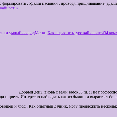
о формировать . Удаляя пасынки , проводя прищипывание, удал
жайность»
рики
умный огород
Метки
Как вырастить
,
урожай овощей
34 ком
. Я не профессионал, но большой любит
щи и цветы.Интересно наблюдать как из былинки вырастает боль
. Работа эта не ле
 овощей и ягод . Как опытный дачник, могу предложить нескольк