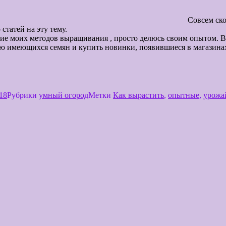
 новый дачный сезон.П
го урожая огурцов. Много на
дов выращивания , просто делюсь своим опытом. Возмож
ию имеющихся семян и купить новинки, появившиеся в магазина
18
Рубрики
умный огород
Метки
Как вырастить
,
опытные
,
урожа