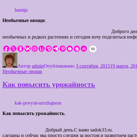
bamija
Необычные овощи
Экзо
Доброго дня всем читающим. С ва
необычных и редких растениях и сегодня хочу поделиться ин
55
Автор
admin
Опубликовано
3 сентября, 2015
19 марта, 20
Необычные овощи
Как повысить урожайность
kak-povysit-urozhajnost
Как повысить урожайность
Добрый день.С вами sadok33.ru. Июль —
сделаны и сейчас мы просто следим за рост