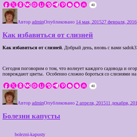
40
Автор
admin
Опубликовано
14 мая, 2015
27 февраля, 2016
Как избавиться от слизней
Как избавиться от слизней
. Добрый день, вновь с вами sadok33
Сегодня поговорим о том, что волнует каждого садовода и ого
повреждают цветы. Особенно сложно бороться со слизнями на 
40
Автор
admin
Опубликовано
2 апреля, 2015
11 декабря, 20
Болезни капусты
bolezni-kapusty