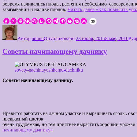
вовремя наливались плоды, растения необходимо своевременн
завязывании и наливе плодов.
Читать далее
«Как повысить уро
30
Автор
admin
Опубликовано
23 июля, 2015
8 мая, 2016
Руб
Советы начинающему дачнику
sovety-nachinayushhemu-dachniku
Советы начинающему дачнику
Добрый день, вновь с вами sadok33.ru
Нравится работать на дачном участке и выращивать ягоды, ово
прекрасный цветок
очень трудоемкая, но тем приятнее вырастить хороший урожай
начинающему дачнику»