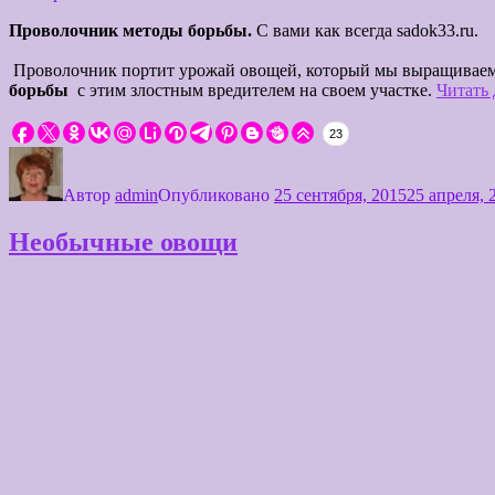
Проволочник методы борьбы.
С вам
Проволочник портит урожай овощей, который мы выращиваем.П
борьбы
с этим злостным вредителем на своем участке.
Читать 
23
Автор
admin
Опубликовано
25 сентября, 2015
25 апреля, 
Необычные овощи