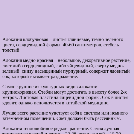
Алоказия клобучковая – листья глянцевые, темно-зеленого
цвета, сердцевидной формы. 40-60 сантиметров, стебель
толстый.
Алоказия медно-красная – небольшое, декоративное растение,
лист либо сердцевидный, либо яйцевидный, сверху медно-
зеленый, снизу насыщенный пурпурный. содержит ядовитый
сок, который вызывает раздражение.
Самое крупное из культурных видов алоказии
крупнокорневая. Стебли могут достигать в высоту более 2-х
метров. Листовая пластина яйцевидной формы. Сок в листья
ядовит, однако используется в китайской медицине.
Лучше всего растение чувствует себя в светлом или немного
затемненном помещении. Свет должен быть рассеянным.
Алоказия теплолюбивое редкое растение. Самая лучшая
температура весной и летом – 22-26, осень, зимой – 18-20