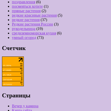
поздравления
(6)
посмеяться хотите
(1)
пряные растения
(2)
редкие красивые растения
(5)
редкие растения
(37)
Редкие растения России
(3)
рукодельница
(19)
средиземноморская кухня
(6)
умный огород
(73)
Счетчик
Страницы
Вечер у камина
Карта сайта