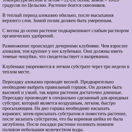
градусов по Цельсию. Растение боится сквозняков.
В теплый период алоказию обильно, после высыхания
верхнего слоя. Зимой полив должен быть умеренным.
С весны до осени растение подкармливают слабым раствором
органических удобрений.
Размножение происходит дочерними клубнями. Чем взрослее
алоказия, тем крупнее у нее клубеньки. Они должны иметь
темные чешуйки, что свидетельствует о вызревании.
Клубеньки укореняются в легком субстрате через три недели в
теплом месте.
Пересадку алоказии проводят весной. Предварительно
необходимо выбрать правильный горшок. Он должен быть
высокий и узкий, так корни растения достаточно длинные.
Пересадку производят в специально сделанный для ароидных
субстрат, который является воздушным, легким, быстро
просыхающим. На дно горшка необходимо насыпать
керамзит, затем присыпать субстратом и поместить растение,
после засыпать субстратом, что бы корневая шейка не была
заглублена. После посадки растение поливать нижним
поливом небольшим количеством воды.