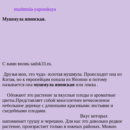
mushmula-yaponskaya ‎
Мушмула японская.
С вами вновь sadok33.ru.
Друзья мои, это чудо- золотая мушмула. Происходит она из
Китая, но к европейцам попала из Японии и потому
называется она
мушмула японская
или локва .
Обожают это растение за вкусные плоды и ароматные
цветы.Представляет собой многолетнее вечнозеленое
небольшое деревце с длинными красивыми листьями и
съедобными плодами.
Вкус которых
напоминает грушу и черешню.
Для нас это довольно редкое
растение, произрастает только в южных районах. Можно