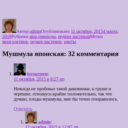
Автор
admin
Опубликовано
11 октября, 2015
4 марта,
2018
Рубрики
мир природы
,
редкие растения
Метки
многолетник
,
редкое растение
,
цветы
Мушмула японская: 32 комментария
forourmen
:
11 октября, 2015 в 8:27 пп
Никогда не пробовал такой диковинки, к груше и
черешне, отношусь крайне положительно, так что
думаю, плоды мушмулы, мне бы точно понравились.
Ответить
admin
:
12 октября, 2015 в 12:07 дп