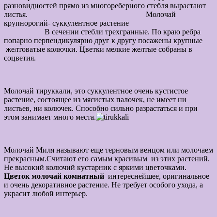
разновидностей прямо из многореберного стебля вырастают
листья. Молочай
крупнорогий- суккулентное растение
В сечении стебли
трехгранные. По краю ребра
попарно перпендикулярно друг к другу посажены крупные
желтоватые колючки. Цветки мелкие желтые собраны в
соцветия.
Молочай тируккали, это суккулентное очень кустистое
растение, состоящее из мясистых палочек, не имеет ни
листьев, ни колючек. Способно сильно разрастаться и при
этом занимает много места.
Молочай Миля называют еще терновым венцом или молочаем
прекрасным.Считают его самым красивым из этих растений.
Не высокий колючий кустарник с яркими цветочками.
Цветок молочай комнатный
интереснейшее, оригинальное
и очень декоративное растение. Не требует особого ухода, а
украсит любой интерьер.