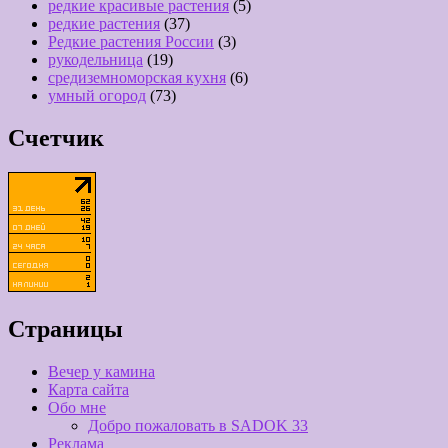
редкие красивые растения
(5)
редкие растения
(37)
Редкие растения России
(3)
рукодельница
(19)
средиземноморская кухня
(6)
умный огород
(73)
Счетчик
Страницы
Вечер у камина
Карта сайта
Обо мне
Добро пожаловать в SADOK 33
Реклама