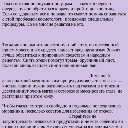
Глаза постоянно опухают по утрам — значит в первую
очередь нужно обратиться к врачу и пройти диагностику.
Если со здоровьем все в порядке, то смогут помочь справиться
с этой проблемой косметологи, предложив специальные
процедуры. Но не многие решатся на это.
Тогда можно выпить мочегонную таблетку, но постоянный
прием мочегонных средств нанесет вред организму. Значит
лучше обратиться к природным средствам и народным
рецептам. Снять отеки помогут травы- брусничный лист,
полевой хвощ, василек синий или липовый чай.
Домашней
альтернативой медицинским процедурам является массаж —
чистые ладони нужно расположить над глазами и в течении
десяти минут очень мягко и осторожно массировать глаза, не
растягивая при этом кожу.
Чтобы глазки смотрели свободно и подольше не появлялись
морщинки, несколько советов для избавления от отеков.
Старайтесь не
злоупотреблять белковыми продуктами и не есть соленого во
второй половине дня. Не следует увлекаться крепким чаем и