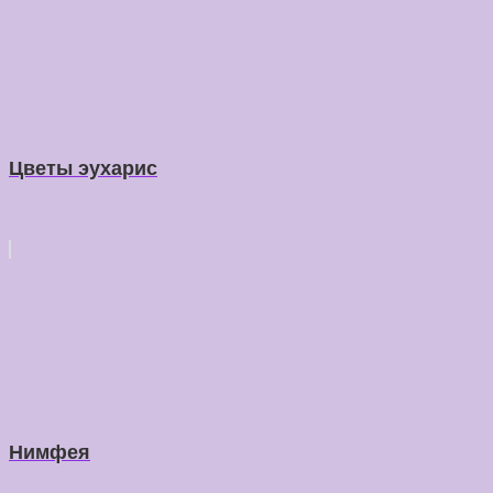
Цветы эухарис
Нимфея