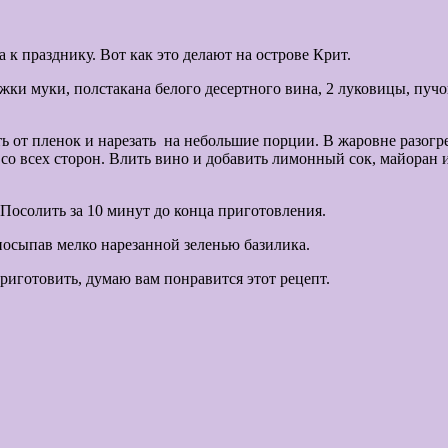
а к празднику. Вот как это делают на острове Крит.
ки муки, полстакана белого десертного вина, 2 луковицы, пучок 
 от пленок и нарезать на небольшие порции. В жаровне разогре
 со всех сторон. Влить вино и добавить лимонный сок, майоран 
осолить за 10 минут до конца приготовления.
осыпав мелко нарезанной зеленью базилика.
ль. Попробуйте приготовить, думаю вам понра