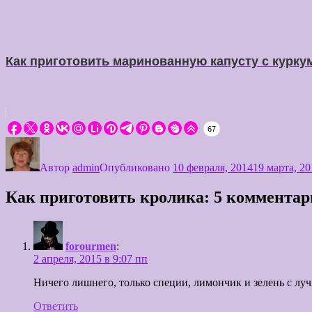
Как приготовить маринованную капусту с курку
67
Автор
admin
Опубликовано
10 февраля, 2014
19 марта, 20
Как приготовить кролика: 5 комментар
forourmen
:
2 апреля, 2015 в 9:07 пп
Ничего лишнего, только специи, лимончик и зелень с луч
Ответить