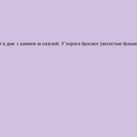
. Я расскажу сегодн
 в дом с камнем за пазухой. У порога бросают увесистые булыжн