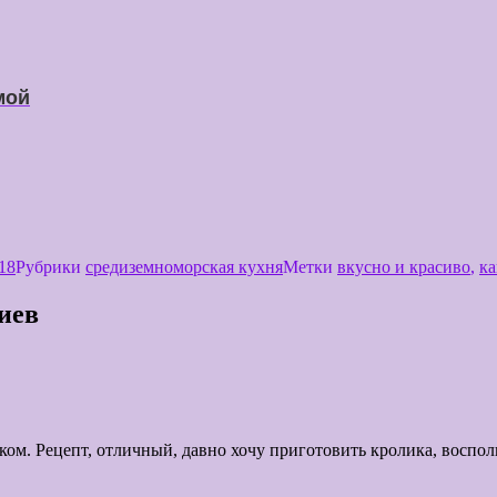
мой
18
Рубрики
средиземноморская кухня
Метки
вкусно и красиво
,
ка
иев
ком. Рецепт, отличный, давно хочу приготовить кролика, воспо