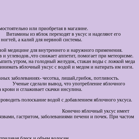
авливая его самостоятельно или приобретая в магазине.
с и наделяют его
ногтей, а калий для нервной системы.
его и наружного применения.
и углеводов.,что снижает аппетит, помогает при метеоризме.
, стакан воды с ложкой меда
инимать яблочный уксус с водой и медом и натирать им ноги.
го легче.
и кожных заболеваниях- чесотка, лишай,грибок, потливость.
ление яблочного
 крови и сглаживает скачки инсулина.
проводить полоскание водой с добавлением яблочного уксуса.
сус имеет
звами, гастритом, заболеваниями печени и почек. При частом
, придавая блеск и объем волосам.