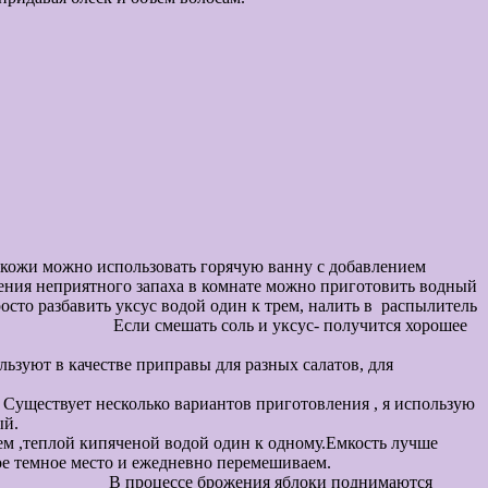
 можно использовать горячую ванну с добавлением
е можно приготовить водный
осто разбавить уксус водой один к трем, налить в распылитель
ь соль и уксус- получится хорошее
ен с мебели.
льзуют в качестве приправы для разных салатов, для
 приготовления соусов.
Существует несколько вариантов приготовления , я использую
нный дома более качественный и полезный.
яченой водой один к одному.Емкость лучше
кость в теплое темное место и ежедневно перемешиваем.
 поднимаются