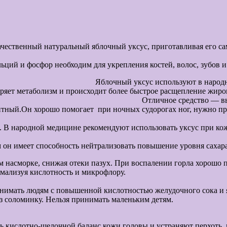
только качественный натуральный яблочный уксус, пригот
 переходят в уксу
ий и фосфор необходим для укрепления костей, волос, зубов и 
ародной медицине для внутренн
яет метаболизм и происходит более быстрое расщепление жиров 
 утром, на голодный желудок
нтный.Он хорошо помогает при ночных судорогах ног, нужно пр
ся намно
ота. В народной медицине рекомендуют использовать уксус пр
ывод, что употреб
 он имеет способность нейтрализовать повышение уровня сахара
м насморке, снижая отеки пазух. При воспалении горла хорошо 
рмализуя кислотность и микрофлору.
блочный ук
инимать людям с повышенной кислотностью желудочного сока и я
з соломинку. Нельзя принимать маленьким детям.
ь кислотно-щелочной баланс кожи головы и устраняют перхоть