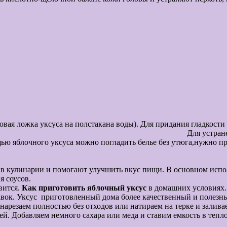
суса на полстакана воды). Для придания гладкости кожи
приятного запаха в комнат
ью яблочного уксуса можно погладить белье без утюга,нужно пр
хнет, то разгладиться. Если смешат
 удаления пят
в кулинарии и помогают улучшить вкус пищи. В основном
испо
ервирования овощей, для
ся.
Как приготовить яблочный уксус
в домашних условиях. 
ения различных добавок. Уксус приготовле
 или натираем на терке и заливаем ,теплой кип
 марлей. Добавляем немного сахара или меда и ставим ем
ожения яблоки