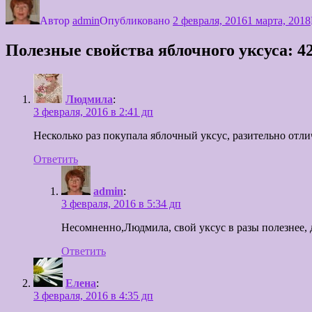
Автор
admin
Опубликовано
2 февраля, 2016
1 марта, 2018
Полезные свойства яблочного уксуса: 
Людмила
:
3 февраля, 2016 в 2:41 дп
Несколько раз покупала яблочный уксус, разительно отли
Ответить
admin
:
3 февраля, 2016 в 5:34 дп
Несомненно,Людмила, свой уксус в разы полезнее, д
Ответить
Елена
:
3 февраля, 2016 в 4:35 дп