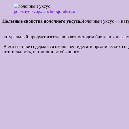
poleznye-svojs…ochnogo-uksusa
Полезные свойства яблочного уксуса
.Яблочн
Находит довольно шир
натуральный продукт изготавливают методом брожения и ферм
В его составе содержится около шестидесяти органических с
питательност