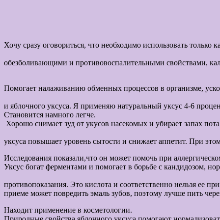
Хочу сразу оговориться, что необходимо использовать 
Витамины из яблок
обезболивающими и противовоспалительными свойствами, кальц
Яблочный уксус используют в н
Помогает налаживанию обменных процессов в организме, ускор
Отличное средство — выпить
и яблочного уксуса. Я применяю натуральный уксус 4-6 проце
Становит
Хорошо снимает зуд от укусов насекомых и убирает запах п
Ученые сделали в
уксуса повышает уровень сытости и снижает аппетит. При этом
Исследования показали,что он может помочь при аллергическо
Уксус богат ферментами и помогает в борьбе с кандидозом, но
Конечно я
противопоказания. Это кислота и соответственно нельзя ее пр
приеме может повредить эмаль зубов, поэтому лучше пить чере
Находит применение в косметологии.
Природные свойства яблочного уксуса помогают нормализоват