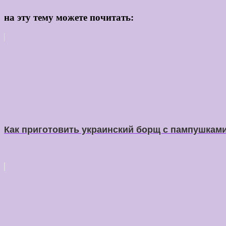
на эту тему можете почитать:
Как приготовить украинский борщ с пампушкам