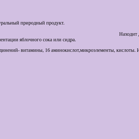
ый уксус — натуральны
окое применение в наш
ентации яблочного сока или сидра.
оединений- витамины, 16 аминокислот,микроэлементы, кислоты.
ь, в отличии