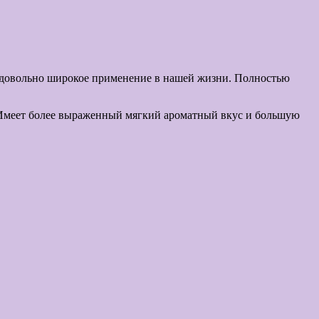
й природный продукт.
ей жизни. Полностью
 Имеет более выраженный мягкий ароматный вкус и большую
 от обычного.