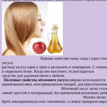
Хорошо осветляет кожу лица ( одна столовая ложка ук
уксуса. Для устранения не
раствор уксуса один к трем и распылять в помещении .С помощ
и опрыскать белье. Когда оно высо
средство для
Полезные свойства яблочного уксуса
широко используются 
маринования мяса, конс
Яблочный уксус легко готовит
самый простой и натуральный, без примен
Яблоки мелко нарезаем полностью без отходов
брать эмалированную или стеклянную, а сверху прикрыть
В процессе бр