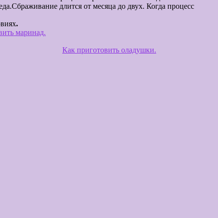
еда.Сбраживание длится от месяца до двух. Когда процесс
уем и переливаем в бутылки для хранения.
овиях
.
вить маринад.
Как приготовить оладушки.