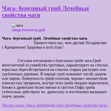
Чага- березовый гриб Лечебные
свойства чаги
chaga-berezovyj-grib
Чага- березовый гриб
.
Лечебные свойства ча
ги
.
Приветствую вас, мои друзья! Поздравляю
с Крещением! Здоровья и всех благ!
Сегодня поговорим о березовом грибе чага.Гриб
многолетний из семейства трутовых, паразитирует на стволах
взрослых берез.Встречается на стволах старых растущих или
срубленных деревьях. В народе гриб называют чагой, цырем
или кяром. Поверхность гриба плотная, черная с множеством
извилистых трещинок, внутри тело гриба твердое коричневое,
ближе к древесине более мягкое и светлое.Гифы гриба
губительно действуют на древесину и постепенно вызывают
порчу дерева.
Читать далее
«Чага- березовый гриб Лечебные свойства чаги»