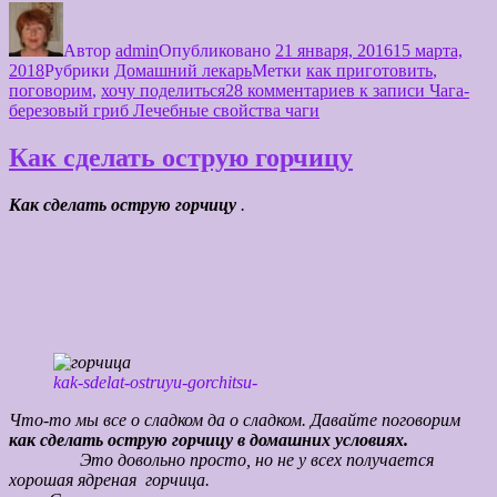
Автор
admin
Опубликовано
21 января, 2016
15 марта,
2018
Рубрики
Домашний лекарь
Метки
как приготовить
,
поговорим
,
хочу поделиться
28 комментариев
к записи Чага-
березовый гриб Лечебные свойства чаги
Как сделать острую горчицу
Как сделать острую горчицу
.
kak-sdelat-ostruyu-gorchitsu-
Что-то мы все о сладком да о сладком. Давайте поговорим
как сделать острую горчицу в домашних условиях.
Это довольно просто, но не у всех получается
хорошая ядреная горчица.