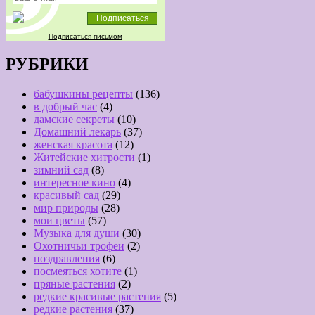
Подписаться письмом
РУБРИКИ
бабушкины рецепты
(136)
в добрый час
(4)
дамские секреты
(10)
Домашний лекарь
(37)
женская красота
(12)
Житейские хитрости
(1)
зимний сад
(8)
интересное кино
(4)
красивый сад
(29)
мир природы
(28)
мои цветы
(57)
Музыка для души
(30)
Охотничьи трофеи
(2)
поздравления
(6)
посмеяться хотите
(1)
пряные растения
(2)
редкие красивые растения
(5)
редкие растения
(37)