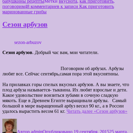
бабушкины рецепты
Метки
вкуснота
,
как приготовить
,
поговорим
48 комментариев
к записи Как приготовить
маринованные грибы
Сезон арбузов
sezon-arbuzov
Сезон арбузов
. Добрый час вам, мои читатели.
Поговорим об арбузах. Арбузы
любят все. Сейчас сентябрь,самая пора этой вкуснятины.
На прилавках горы спелых вкусных арбузов. А вы знаете, что
плод арбуза называется- тыквина. Их любят взрослые и дети.
Какое удовольствие вонзиться зубами в сочную сладкую
мякоть. Еще в Древнем Египте выращивали арбузы. ‎ ‎Самый
большой в мире выращенный арбуз весил 90 кг., а в России
удалось вырастить весом 61 кг.
Читать далее
«Сезон арбузов»
Автор
admin
Опубликовано
19 сентября, 2015
25 марта,