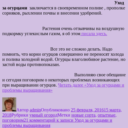
Уход
за огурцами
заключается в своевременном поливе , прополке
сорняков, рыхлении почвы и внесении удобрений.
Растения очень отзывчивы на воздушную
подкормку углекислым газом, я об этом
писала здесь.
Все это не сложно делать. Надо
помнить, что корни огурцов совершенно не переносят холода
и полива холодной водой. Огурцы влаголюбивое растение, но
застой воды противопоказан.
Выполняю свое обещание
и сегодня поговорим о некоторых проблемах возникающих
при выращивании огурцов.
Читать далее
«Уход за огурцами и
проблемы выращивания»
Автор
admin
Опубликовано
25 февраля, 2016
15 марта,
2018
Рубрики
умный огород
Метки
новые сорта
,
опытные
,
поговорим
21 комментарий
к записи Уход за огурцами и
проблемы выращивания