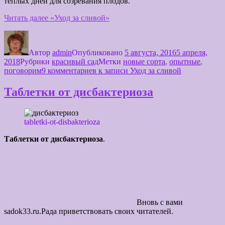
теплых дней для созревания плодов.
Читать далее
«Уход за сливой»
Автор
admin
Опубликовано
5 августа, 2016
5 апреля,
2018
Рубрики
красивый сад
Метки
новые сорта
,
опытные
,
поговорим
9 комментариев
к записи Уход за сливой
Таблетки от дисбактериоза
tabletki-ot-disbakterioza
Таблетки от дисбактериоза
.
Вновь с вами
sadok33.ru.Рада приветствовать своих читателей.