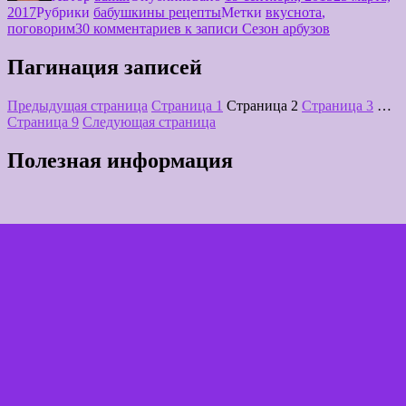
2017
Рубрики
бабушкины рецепты
Метки
вкуснота
,
поговорим
30 комментариев
к записи Сезон арбузов
Пагинация записей
Предыдущая страница
Страница
1
Страница
2
Страница
3
…
Страница
9
Следующая страница
Полезная информация