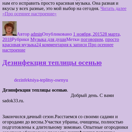
нам его исправить просто красивая музыка. Она разная и
вкусы у всех разные, это мой выбор на сегодня.
Читать далее
«Про осеннее настроение»
Автор
admin
Опубликовано
1 ноября, 2015
28 марта,
2018
Рубрики
Музыка для души
Метки
поговорим
,
просто
красивая музыка
24 комментария
к записи Про осеннее
настроение
Дезинфекция теплицы осенью
dezinfektsiya-teplitsy-osenyu
Дезинфекция теплицы осенью
.
Добрый день. С вами
sadok33.ru.
Закончился дачный сезон.Расстаемся со своими садами и
огородами до весны.Участки убраны, очищены, полностью
подготовлены к длительному зимовью. Опытные огородники