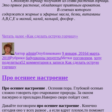
Столовую горчицу получают из семян растения горчица.
Это пряное растение, обладающее приятным ароматом.
В семенах которого
содержатся жирные и эфирные масла, белки, витамины
А,B,C,E
и магний,
калий,
кальций, фосфор .
Читать далее
«Как сделать острую горчицу»
Автор
admin
Опубликовано
9 января, 2016
4 марта,
2018
Рубрики
бабушкины рецепты
Метки
поговорим
,
хочу
поделиться
52 комментария
к записи Как сделать острую
горчицу
Про осеннее настроение
Про осеннее настроение
. Осенняя пора. Глубокой осенью
сложно говорить про очарование природы. За окном
пасмурно и прохладно.Наверно скоро пойдет снег.
Давайте поговорим
про осеннее настроение
. Конечно
сегодня оно у всех разное , а если вдруг плохое,то поможет