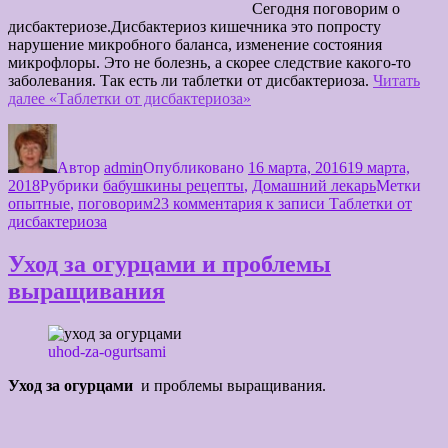
Сегодня поговорим о
дисбактериозе.Дисбактериоз кишечника это попросту
нарушение микробного баланса, изменение состояния
микрофлоры. Это не болезнь, а скорее следствие какого-то
заболевания. Так есть ли таблетки от дисбактериоза.
Читать
далее
«Таблетки от дисбактериоза»
Автор
admin
Опубликовано
16 марта, 2016
19 марта,
2018
Рубрики
бабушкины рецепты
,
Домашний лекарь
Метки
опытные
,
поговорим
23 комментария
к записи Таблетки от
дисбактериоза
Уход за огурцами и проблемы
выращивания
uhod-za-ogurtsami
Уход за огурцами
и проблемы выращивания.