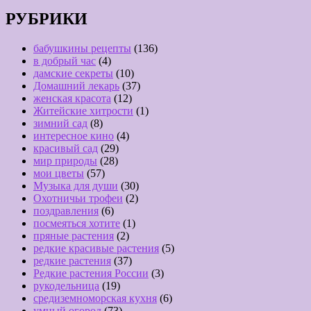
РУБРИКИ
бабушкины рецепты
(136)
в добрый час
(4)
дамские секреты
(10)
Домашний лекарь
(37)
женская красота
(12)
Житейские хитрости
(1)
зимний сад
(8)
интересное кино
(4)
красивый сад
(29)
мир природы
(28)
мои цветы
(57)
Музыка для души
(30)
Охотничьи трофеи
(2)
поздравления
(6)
посмеяться хотите
(1)
пряные растения
(2)
редкие красивые растения
(5)
редкие растения
(37)
Редкие растения России
(3)
рукодельница
(19)
средиземноморская кухня
(6)
умный огород
(73)